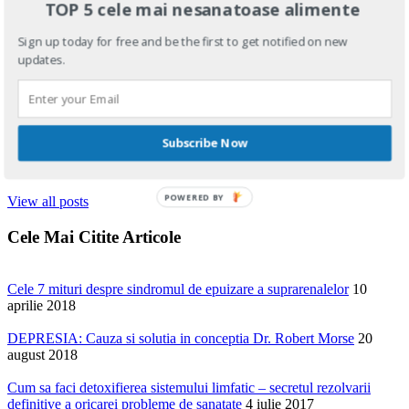
TOP 5 cele mai nesanatoase alimente
Acest site este despre calatoria mea in vindecarea personala si
recapatarea deplina a sanatatii.
Sign up today for free and be the first to get notified on new
Este rodul a tot ceea am invatat in cei peste 30 de ani de cand ma
updates.
pasioneaza si studiez hrana vie, plantele medicinale, nutritia si
sanatatea in general.
Conceptia mea se bazeaza pe metoda de vindecare a Dr. Robert
Morse, care are peste 45 de ani de experienta clinica si o rata de
Subscribe Now
vindecare a oricarei afectiuni de peste 90%, indiferent ca se numeste
cancer, scleroza multipla, Parkinson, diabet....
POWERED BY
View all posts
Cele Mai Citite Articole
Cele 7 mituri despre sindromul de epuizare a suprarenalelor
10
aprilie 2018
DEPRESIA: Cauza si solutia in conceptia Dr. Robert Morse
20
august 2018
Cum sa faci detoxifierea sistemului limfatic – secretul rezolvarii
definitive a oricarei probleme de sanatate
4 iulie 2017