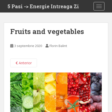
S
5 Pasi -> Energie Intreaga Zi
TOGGLE
k
i
p
t
Fruits and vegetables
o
m
a
3 septembrie 2020
Florin Balint
i
n
c
Anterior
o
n
t
e
n
t