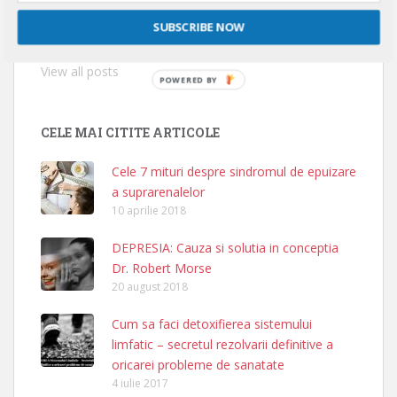
experienta clinica si o rata de vindecare a oricarei
afectiuni de peste 90%, indiferent ca se numeste
SUBSCRIBE NOW
cancer, scleroza multipla, Parkinson, diabet....
View all posts
POWERED BY
CELE MAI CITITE ARTICOLE
Cele 7 mituri despre sindromul de epuizare
a suprarenalelor
10 aprilie 2018
DEPRESIA: Cauza si solutia in conceptia
Dr. Robert Morse
20 august 2018
Cum sa faci detoxifierea sistemului
limfatic – secretul rezolvarii definitive a
oricarei probleme de sanatate
4 iulie 2017