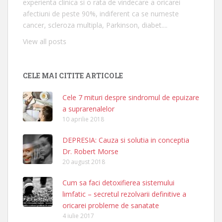
experienta clinica si o rata de vindecare a oricarei
afectiuni de peste 90%, indiferent ca se numeste
cancer, scleroza multipla, Parkinson, diabet....
View all posts
CELE MAI CITITE ARTICOLE
Cele 7 mituri despre sindromul de epuizare
a suprarenalelor
10 aprilie 2018
DEPRESIA: Cauza si solutia in conceptia
Dr. Robert Morse
20 august 2018
Cum sa faci detoxifierea sistemului
limfatic – secretul rezolvarii definitive a
oricarei probleme de sanatate
4 iulie 2017