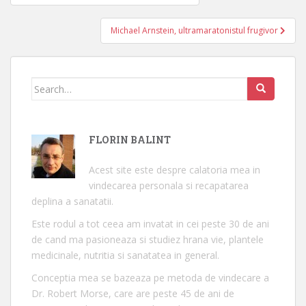
în
articole
Michael Arnstein, ultramaratonistul frugivor
Search
for:
FLORIN BALINT
Acest site este despre calatoria mea in
vindecarea personala si recapatarea
deplina a sanatatii.
Este rodul a tot ceea am invatat in cei peste 30 de ani
de cand ma pasioneaza si studiez hrana vie, plantele
medicinale, nutritia si sanatatea in general.
Conceptia mea se bazeaza pe metoda de vindecare a
Dr. Robert Morse, care are peste 45 de ani de