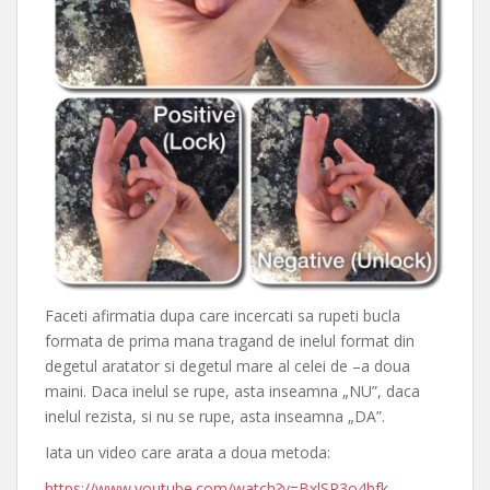
Faceti afirmatia dupa care incercati sa rupeti bucla
formata de prima mana tragand de inelul format din
degetul aratator si degetul mare al celei de –a doua
maini. Daca inelul se rupe, asta inseamna „NU”, daca
inelul rezista, si nu se rupe, asta inseamna „DA”.
Iata un video care arata a doua metoda:
https://www.youtube.com/watch?v=BxlSR3o4hfk