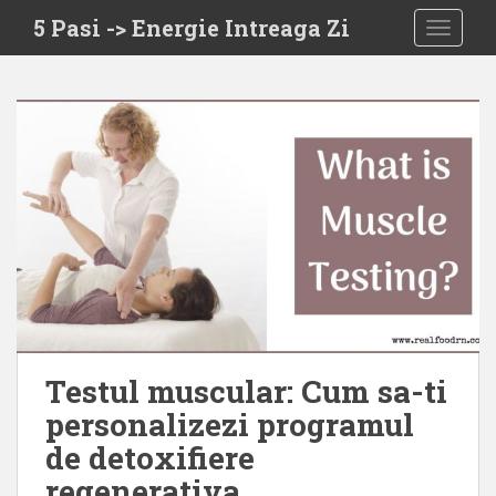
S
5 Pasi -> Energie Intreaga Zi
TOGGLE
k
i
p
t
o
m
a
i
n
c
o
n
t
e
Testul muscular: Cum sa-ti
n
personalizezi programul
t
de detoxifiere
regenerativa