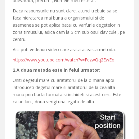
adevarata, precum „Numele meu este X”.
Daca raspunsurile nu sunt clare, atunci trebuie sa se
faca hidratarea mai buna a organismului si de
asemenea se pot aplica batai cu varfurile degetelor in
zona timusului, adica cam la 5 cm sub osul claviculei, pe
centru.
Aici poti vedeaun video care arata aceasta metoda:
https://www.youtube.com/watch?v=FczwQq2EwEo
2.A doua metoda este in felul urmator
:
Uniti degetul mare cu aratatorul de la o mana apoi
introduceti degetul mare si aratatorul de la cealalta
mana prin bucla formata si inchideti si acest cerc. Este
ca un lant, doua verigi una legata de alta.