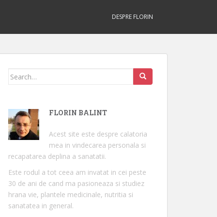
DESPRE FLORIN
Search
for:
FLORIN BALINT
Acest site este despre calatoria
mea in vindecarea personala si
recapatarea deplina a sanatatii.
Este rodul a tot ceea am invatat in cei peste
30 de ani de cand ma pasioneaza si studiez
hrana vie, plantele medicinale, nutritia si
sanatatea in general.