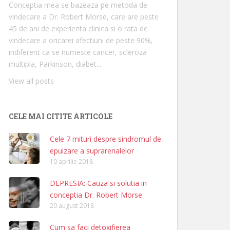
Conceptia mea se bazeaza pe metoda de
vindecare a Dr. Robert Morse, care are peste
45 de ani de experienta clinica si o rata de
vindecare a oricarei afectiuni de peste 90%,
indiferent ca se numeste cancer, scleroza
multipla, Parkinson, diabet....
View all posts
CELE MAI CITITE ARTICOLE
Cele 7 mituri despre sindromul de
epuizare a suprarenalelor
10 aprilie 2018
DEPRESIA: Cauza si solutia in
conceptia Dr. Robert Morse
20 august 2018
Cum sa faci detoxifierea