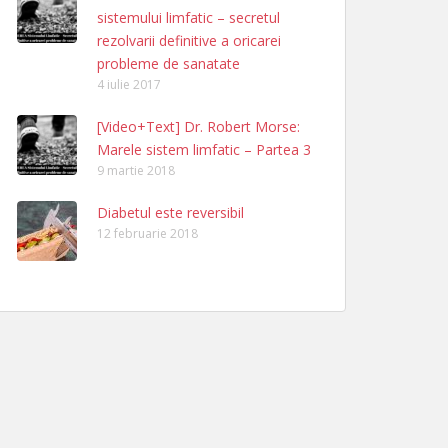
sistemului limfatic – secretul
rezolvarii definitive a oricarei
probleme de sanatate
4 iulie 2017
[Video+Text] Dr. Robert Morse:
Marele sistem limfatic – Partea 3
9 martie 2018
Diabetul este reversibil
12 februarie 2018