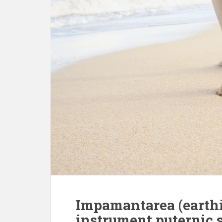
Impamantarea (earthi
instrument puternic s