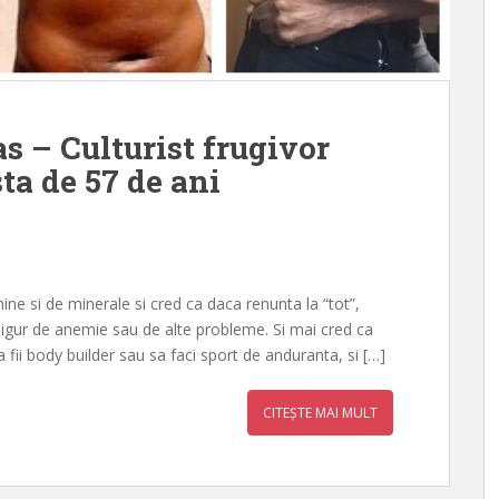
as – Culturist frugivor
ta de 57 de ani
ne si de minerale si cred ca daca renunta la “tot”,
 sigur de anemie sau de alte probleme. Si mai cred ca
sa fii body builder sau sa faci sport de anduranta, si […]
CITEȘTE MAI MULT