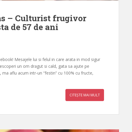
s – Culturist frugivor
ta de 57 de ani
ebook! Mesajele lui si felul in care arata in mod sigur
 descoperi un om dragut si cald, gata sa ajute pe
l, ma aflu acum intr-un “festin” cu 100% cu fructe,
CITEȘTE MAI MULT